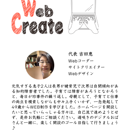
代表 吉田恵
Webコーダー
サイトクリエイター
Webデザイン
元気すぎる息子2人は長男が健常児で次男は自閉傾向があ
る知的障害者でした。子育ては障害があろうとなかろう
と、毎日が珍事件の繰り返し。母親として、子育てと仕事
の両立を模索しながらも中々上手くいかず、一念発起して
49歳からWEB制作を学びました。ホームページを開設し
たいと思っていらっしゃる方々は、自己流で進めようとせ
ず、是非お気軽にご相談ください。遅咲きのデジタルおば
さんと一緒に、楽しく開設のゴール目指して行きましょう
♪